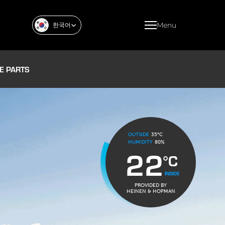
Menu
한국어
E PARTS
OUTSIDE
35°C
HUMIDITY
80%
22
°C
INSIDE
PROVIDED BY
HEINEN & HOPMAN